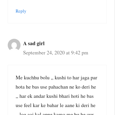
Reply
A sad girl
September 24, 2020 at 9:42 pm
Me kuchhu bolu ,, kushi to har jaga par
hota he bas use pahachan ne ko deri he
,, har ek andar kushi bhari hoti he bas
use feel kar ke bahar le aane ki deri he
,, log aaj kal apne kamo me bg he our