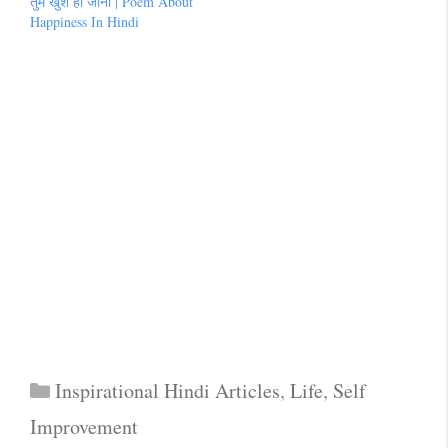
तुम खुश हो जाना | Poem About
Happiness In Hindi
Categories
Inspirational Hindi Articles
,
Life
,
Self
Improvement