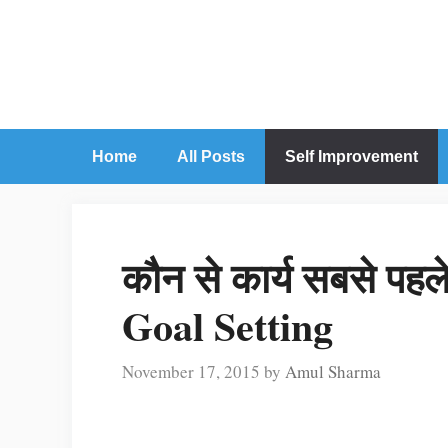
Skip
to
content
Home
All Posts
Self Improvement
कौन से कार्य सबसे पहल
Goal Setting
November 17, 2015
by
Amul Sharma