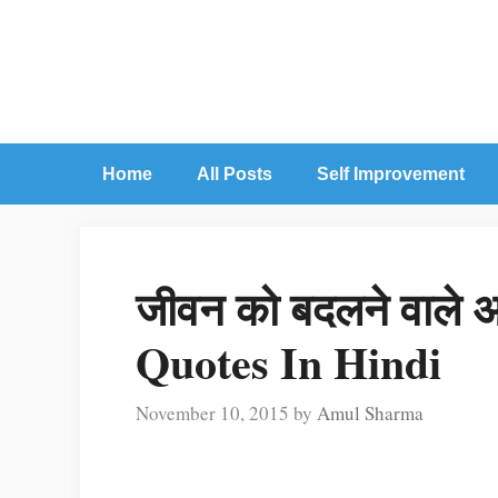
Skip
to
content
Home
All Posts
Self Improvement
जीवन को बदलने वाले अ
Quotes In Hindi
November 10, 2015
by
Amul Sharma