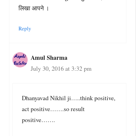
लिखा आपने ।
Reply
Amul Sharma
July 30, 2016 at 3:32 pm
Dhanyavad Nikhil ji…..think positive,
act positive…….so result
positive…….