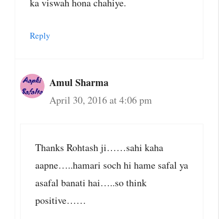
ka viswah hona chahiye.
Reply
Amul Sharma
April 30, 2016 at 4:06 pm
Thanks Rohtash ji……sahi kaha
aapne…..hamari soch hi hame safal ya
asafal banati hai…..so think
positive……