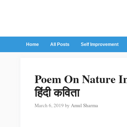
Skip
to
content
Home
All Posts
Self Improvement
Poem On Nature In Hin
हिंदी कविता
March 6, 2019
by
Amul Sharma