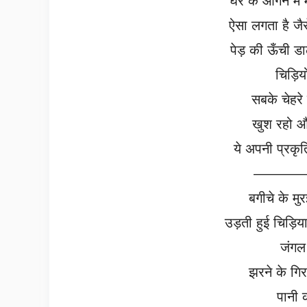
घर के आँगन में 
ऐसा लगता है जैस
पेड़ की ऊँची डाल
चिड़िय
सबके चेहरे 
खुश रहो औ
ये अपनी प्रकृति
————-
बगीचे के मु
उड़ती हुई चिड़ियाओ
जंगल
झरने के गि
पानी क