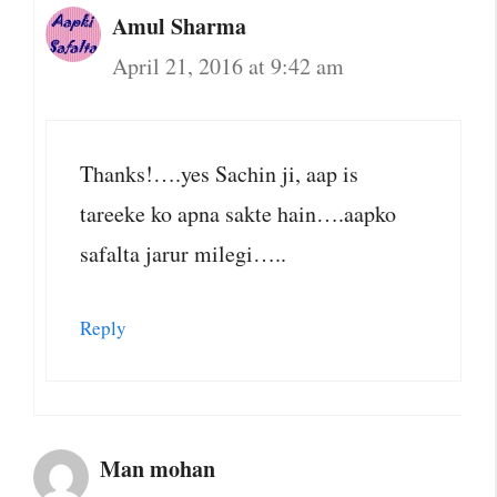
Amul Sharma
April 21, 2016 at 9:42 am
Thanks!….yes Sachin ji, aap is
tareeke ko apna sakte hain….aapko
safalta jarur milegi…..
Reply
Man mohan