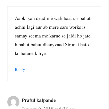
Aapki yah deadline wali baat sir bahut
achhi lagi aur ab mere sare works is
samay seema me karne se jaldi ho jate
h bahut bahut dhanyvaad Sir aisi bato
ko batane k liye
Reply
Praful kalpande
January 9, 2018 at 6:36 am