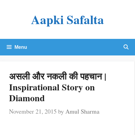
Skip
Aapki Safalta
to
content
Menu
असली और नकली की पहचान |
Inspirational Story on
Diamond
November 21, 2015
by
Amul Sharma